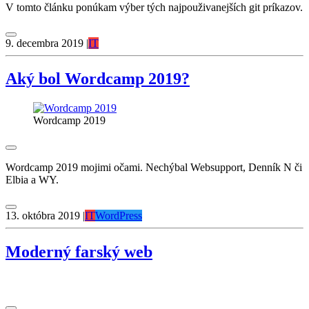
V tomto článku ponúkam výber tých najpouživanejších git príkazov.
9. decembra 2019
|
IT
Aký bol Wordcamp 2019?
Wordcamp 2019
Wordcamp 2019 mojimi očami. Nechýbal Websupport, Denník N či
Elbia a WY.
13. októbra 2019
|
IT
WordPress
Moderný farský web