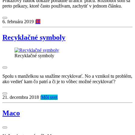
Príkazový riadok dokáže poriadne uľahčíť prácu. Rozhodol som sa
preto príkazy, ktoré často používam, zachytiť v jednom článku.
6. februára 2019
|
IT
Recyklačné symboly
Recyklačné symboly
Spolu s manželkou sa snažíme recyklovať. No a vznikol tu problém,
ako vedieť kam čo patrí a či je to vôbec možné recyklovať?
21. decembra 2018
|
Môj svet
Maco