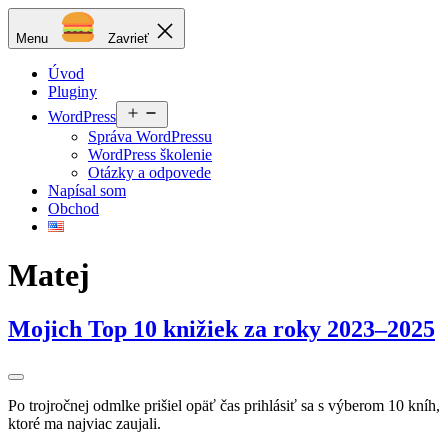
Prejsť
Matej
na
Podstrelenec
Menu
Zavrieť
obsah
Úvod
Pluginy
Otvoriť
WordPress
menu
Správa WordPressu
WordPress školenie
Otázky a odpovede
Napísal som
Obchod
Matej
Mojich Top 10 knižiek za roky 2023–2025
Po trojročnej odmlke prišiel opäť čas prihlásiť sa s výberom 10 kníh,
ktoré ma najviac zaujali.