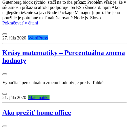
Gutenberg block rýchlo, stačí na to iba príkaz: Problém však je, že v
súčasnosti príkaz scaffold podporuje iba ES5 štandard. npm Ako
najlepšie riešenie sa javí Node Package Manager (npm). Pre jeho
použitie je potrebné mať nainštalované Node.js. Slovo…
Ako
Pokračovať v čítaní
vytvoriť
vlastný
27. júla 2020
|
WordPress
Gutenberg
block
Krásy matematiky – Percentuálna zmena
hodnoty
Vypočítať percentuálnu zmenu hodnoty je predsa ľahké.
21. júla 2020
|
Matematika
Ako prežiť home office