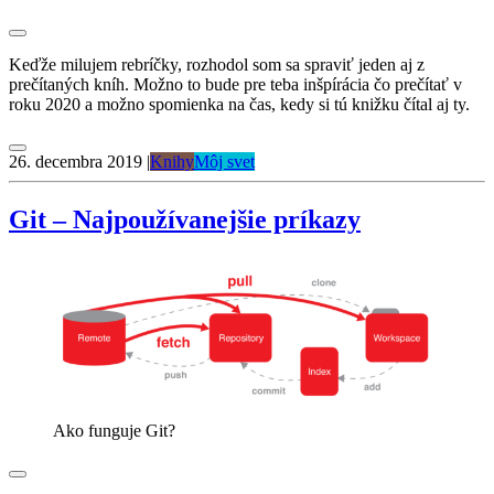
Keďže milujem rebríčky, rozhodol som sa spraviť jeden aj z
prečítaných kníh. Možno to bude pre teba inšpírácia čo prečítať v
roku 2020 a možno spomienka na čas, kedy si tú knižku čítal aj ty.
26. decembra 2019
|
Knihy
Môj svet
Git – Najpoužívanejšie príkazy
Ako funguje Git?