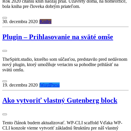
Rok 2020 čítaniu kníh naozaj prial. Uzavretý doma, na homeoffice,
bola kniha pre človeka dobrým priateľom.
30. decembra 2020
|
Knihy
Plugin – Prihlasovanie na sväté omše
TheSpirit.studio, ktorého som súčasťou, predstavilo pred nedávnom
nový plugin, ktorý umožňuje veriacim sa pohodlne prihlásiť na
svätú omšu.
19. decembra 2020
|
WordPress
Ako vytvoriť vlastný Gutenberg block
Tento článok budem aktualizovať. WP-CLI scaffold Vďaka WP-
CLI konzole vieme vytvoriť základnú štruktúru pre náš vlastný