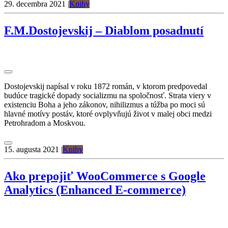
29. decembra 2021
|
Knihy
F.M.Dostojevskij – Diablom posadnutí
Dostojevskij napísal v roku 1872 román, v ktorom predpovedal
budúce tragické dopady socializmu na spoločnosť. Strata viery v
existenciu Boha a jeho zákonov, nihilizmus a túžba po moci sú
hlavné motívy postáv, ktoré ovplyvňujú život v malej obci medzi
Petrohradom a Moskvou.
15. augusta 2021
|
Knihy
Ako prepojiť WooCommerce s Google
Analytics (Enhanced E-commerce)