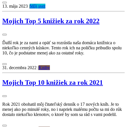
13. mája 2023
|
Môj svet
Mojich Top 5 knižiek za rok 2022
Ďalší rok je za nami a opäť sa rozrástla naša domáca knižnica o
niekoľko cenných kúskov. Tento rok ich na poličku pribudlo spolu
10, čo je podstatne menej ako za ostatné roky.
31. decembra 2022
|
Knihy
Mojich Top 10 knižiek za rok 2021
Rok 2021 obohatil môj čitateľský denník o 17 nových kníh. Je to
menej ako po minulé roky, no i napriek malému počtu sa mi do rúk
dostalo niekoľko klenotov, o ktoré by som sa rád s vami podelil.