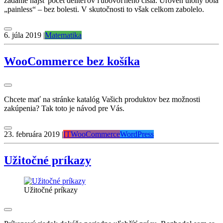
zadanie nájsť počet deliteľov ľubovoľného čísla. Úroveň úlohy bola
„painless“ – bez bolesti. V skutočnosti to však celkom zabolelo.
6. júla 2019
|
Matematika
WooCommerce bez košíka
Chcete mať na stránke katalóg Vašich produktov bez možnosti
zakúpenia? Tak toto je návod pre Vás.
23. februára 2019
|
IT
WooCommerce
WordPress
Užitočné príkazy
Užitočné príkazy