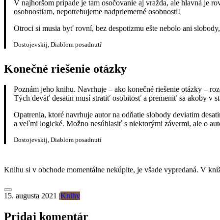
V najhoršom prípade je tam osočovanie aj vražda, ale hlavná je ro
osobnostiam, nepotrebujeme nadpriemerné osobnosti!
Otroci si musia byť rovní, bez despotizmu ešte nebolo ani slobody,
Dostojevskij, Diablom posadnutí
Konečné riešenie otázky
Poznám jeho knihu. Navrhuje – ako konečné riešenie otázky – rozd
Tých deväť desatín musí stratiť osobitosť a premeniť sa akoby v 
Opatrenia, ktoré navrhuje autor na odňatie slobody deviatim desa
a veľmi logické. Možno nesúhlasiť s niektorými závermi, ale o a
Dostojevskij, Diablom posadnutí
Knihu si v obchode momentálne nekúpite, je všade vypredaná. V knižn
15. augusta 2021
|
Knihy
Pridaj komentár