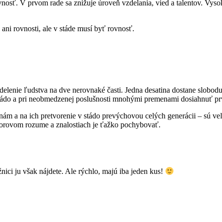
vnosť. V prvom rade sa znižuje úroveň vzdelania, vied a talentov. Vys
 ani rovnosti, ale v stáde musí byť rovnosť.
elenie ľudstva na dve nerovnaké časti. Jedna desatina dostane slobod
stádo a pri neobmedzenej poslušnosti mnohými premenami dosiahnuť prv
tinám a na ich pretvorenie v stádo prevýchovou celých generácii – sú 
utorovom rozume a znalostiach je ťažko pochybovať.
ici ju však nájdete. Ale rýchlo, majú iba jeden kus!