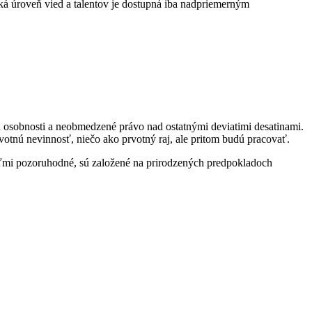
oká úroveň vied a talentov je dostupná iba nadpriemerným
u osobnosti a neobmedzené právo nad ostatnými deviatimi desatinami.
otnú nevinnosť, niečo ako prvotný raj, ale pritom budú pracovať.
veľmi pozoruhodné, sú založené na prirodzených predpokladoch