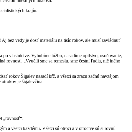
 súčasťou miestnych udalostí.
ialistických krajín.
Aj bez vedy je dosť materiálu na tisíc rokov, ale musí zavládnuť
žba po vlastníctve. Vyhubíme túžbu, nasadíme opilstvo, osočovanie,
 rovnosť. „Vyučili sme sa remeslu, sme čestní ľudia, nič iného
idsať rokov Šigalev nasadí kŕč, a všetci sa zrazu začnú navzájom
 otrokov je šigalevčina.
el „rovnosť“!
 a všetci každému. Všetci sú otroci a v otroctve sú si rovní.