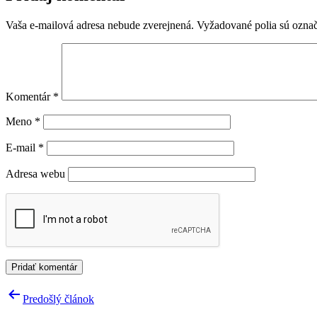
Vaša e-mailová adresa nebude zverejnená.
Vyžadované polia sú ozna
Komentár
*
Meno
*
E-mail
*
Adresa webu
Navigácia
Predošlý článok
v