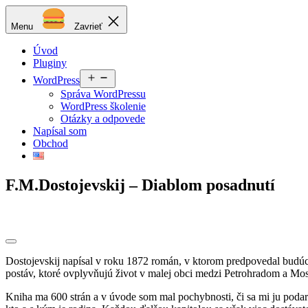
Prejsť
Matej
na
Podstrelenec
Menu
Zavrieť
obsah
Úvod
Pluginy
Otvoriť
WordPress
menu
Správa WordPressu
WordPress školenie
Otázky a odpovede
Napísal som
Obchod
F.M.Dostojevskij – Diablom posadnutí
Dostojevskij napísal v roku 1872 román, v ktorom predpovedal budúce
postáv, ktoré ovplyvňujú život v malej obci medzi Petrohradom a Mo
Kniha ma 600 strán a v úvode som mal pochybnosti, či sa mi ju podarí