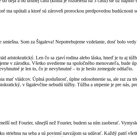
do deja a od druhej časti (kniha je rozdelená na 3 časti) ste už naplno
ré ma upútali a ktoré sú zároveň prorockou predpovedou budúcnosti soc
ie smiešna. Som za Šigaleva! Nepotrebujeme vzdelanie, dosť bolo vedy! 
d aristokratický. Len čo sa zjaví rodina alebo láska, hneď je tu aj tú
jeme v zárodku. Všetko uvedieme na spoločného menovateľa, bude úplná
yhnutné je len to, čo je nevyhnutné – to je heslo zemegule odtiaľto.
sia mať vládcov. Úplná poslušnosť, úplne odosobnenie sa, ale raz za tr
stokratický, v šigalevčine nebudú túžby. Túžba a utrpenie je pre nás, pre
 smelší než Fourier, silnejší než Fourier, budem sa ním zaoberať. Vymysl
 striehnu na seba a sú povinní navzájom sa udávať. Každý patrí všetkým