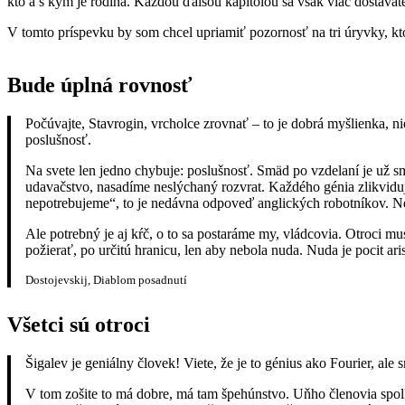
kto a s kým je rodina. Každou ďalšou kapitolou sa však viac dostávate 
V tomto príspevku by som chcel upriamiť pozornosť na tri úryvky, kto
Bude úplná rovnosť
Počúvajte, Stavrogin, vrcholce zrovnať – to je dobrá myšlienka, n
poslušnosť.
Na svete len jedno chybuje: poslušnosť. Smäd po vzdelaní je už smä
udavačstvo, nasadíme neslýchaný rozvrat. Každého génia zlikvidu
nepotrebujeme“, to je nedávna odpoveď anglických robotníkov. Nev
Ale potrebný je aj kŕč, o to sa postaráme my, vládcovia. Otroci mu
požierať, po určitú hranicu, len aby nebola nuda. Nuda je pocit ari
Dostojevskij, Diablom posadnutí
Všetci sú otroci
Šigalev je geniálny človek! Viete, že je to génius ako Fourier, ale
V tom zošite to má dobre, má tam špehúnstvo. Uňho členovia spolku