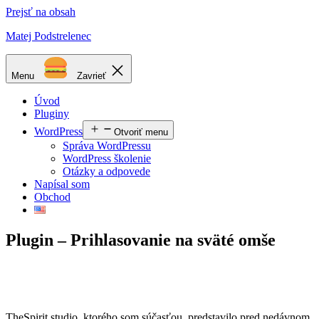
Prejsť na obsah
Matej Podstrelenec
Menu
Zavrieť
Úvod
Pluginy
WordPress
Otvoriť menu
Správa WordPressu
WordPress školenie
Otázky a odpovede
Napísal som
Obchod
Plugin – Prihlasovanie na sväté omše
TheSpirit.studio, ktorého som súčasťou, predstavilo pred nedávnom