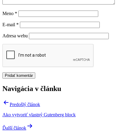
Meno
*
E-mail
*
Adresa webu
Navigácia v článku
Predošlý článok
Ako vytvoriť vlastný Gutenberg block
Ďalší článok