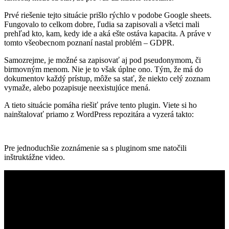
Prvé riešenie tejto situácie prišlo rýchlo v podobe Google sheets.
Fungovalo to celkom dobre, ľudia sa zapisovali a všetci mali
prehľad kto, kam, kedy ide a aká ešte ostáva kapacita. A práve v
tomto všeobecnom poznaní nastal problém – GDPR.
Samozrejme, je možné sa zapisovať aj pod pseudonymom, či
birmovným menom. Nie je to však úplne ono. Tým, že má do
dokumentov každý prístup, môže sa stať, že niekto celý zoznam
vymaže, alebo pozapisuje neexistujúce mená.
A tieto situácie pomáha riešiť práve tento plugin. Viete si ho
nainštalovať priamo z WordPress repozitára a vyzerá takto:
Pre jednoduchšie zoznámenie sa s pluginom sme natočili
inštruktážne video.