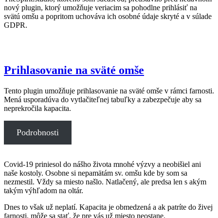
nový plugin, ktorý umožňuje veriacim sa pohodlne prihlásiť na
svätú omšu a popritom uchováva ich osobné údaje skryté a v súlade
GDPR.
Prihlasovanie na sväté omše
Tento plugin umožňuje prihlasovanie na sväté omše v rámci farnosti.
Mená usporadúva do vytlačiteľnej tabuľky a zabezpečuje aby sa
neprekročila kapacita.
Podrobnosti
Covid-19 priniesol do nášho života mnohé výzvy a neobišiel ani
naše kostoly. Osobne si nepamätám sv. omšu kde by som sa
nezmestil. Vždy sa miesto našlo. Natlačený, ale predsa len s akým
takým výhľadom na oltár.
Dnes to však už neplatí. Kapacita je obmedzená a ak patríte do živej
farnosti, môže sa stať, že pre vás už miesto neostane.