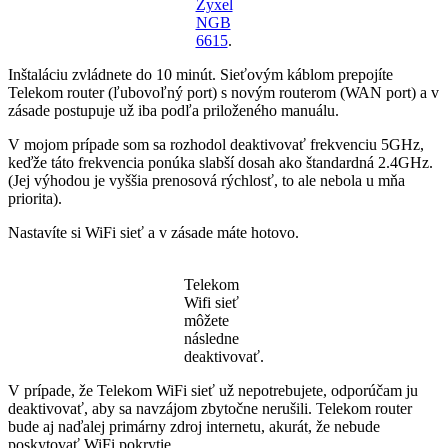
Zyxel
NGB
6615
.
Inštaláciu zvládnete do 10 minút. Sieťovým káblom prepojíte
Telekom router (ľubovoľný port) s novým routerom (WAN port) a v
zásade postupuje už iba podľa priloženého manuálu.
V mojom prípade som sa rozhodol deaktivovať frekvenciu 5GHz,
keďže táto frekvencia ponúka slabší dosah ako štandardná 2.4GHz.
(Jej výhodou je vyššia prenosová rýchlosť, to ale nebola u mňa
priorita).
Nastavíte si WiFi sieť a v zásade máte hotovo.
Telekom
Wifi sieť
môžete
následne
deaktivovať.
V prípade, že Telekom WiFi sieť už nepotrebujete, odporúčam ju
deaktivovať, aby sa navzájom zbytočne nerušili. Telekom router
bude aj naďalej primárny zdroj internetu, akurát, že nebude
poskytovať WiFi pokrytie.