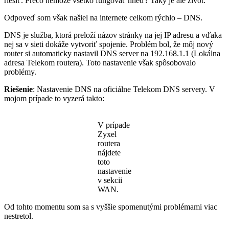
riešiť. Prečo nemôže všetko fungovať hneď? Taký je ale život.
Odpoveď som však našiel na internete celkom rýchlo – DNS.
DNS je služba, ktorá preloží názov stránky na jej IP adresu a vďaka
nej sa v sieti dokáže vytvoriť spojenie. Problém bol, že môj nový
router si automaticky nastavil DNS server na 192.168.1.1 (Lokálna
adresa Telekom routera). Toto nastavenie však spôsobovalo
problémy.
Riešenie
: Nastavenie DNS na oficiálne Telekom DNS servery. V
mojom prípade to vyzerá takto:
V prípade
Zyxel
routera
nájdete
toto
nastavenie
v sekcii
WAN.
Od tohto momentu som sa s vyššie spomenutými problémami viac
nestretol.