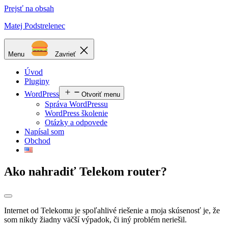
Prejsť na obsah
Matej Podstrelenec
Menu
Zavrieť
Úvod
Pluginy
WordPress
Otvoriť menu
Správa WordPressu
WordPress školenie
Otázky a odpovede
Napísal som
Obchod
Ako nahradiť Telekom router?
Internet od Telekomu je spoľahlivé riešenie a moja skúsenosť je, že
som nikdy žiadny väčší výpadok, či iný problém neriešil.