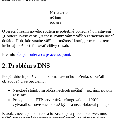
Nastavenie
režimu
routera
Operačný režim nového routera je potrebné ponechať v nastavení
„Router“. Nastavenie „Access Point“ vám z vášho zariadenia urobí
defakto Hub, kde stratíte väčšinu možností konfigurácie a okrem
iného aj možnosť filtrovať citlivý obsah.
Pre info:
Čo je router a čo je access point
.
2. Problém s DNS
Po pár dňoch používania takto nastaveného riešenia, sa začali
objavovať prvé problémy:
Niektoré stránky sa občas nechceli načítať – raz áno, potom
zase nie.
Pripojenie na FTP server tiež nefungovalo na 100% –
vytvárali sa nové sessions až kým sa nezablokoval prístup.
Klasika, nechápal som čo sa to zase deje a prečo to človek musí