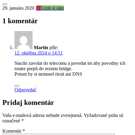
29. januára 2020
|
IT
Urob si sám
1 komentár
Martin
píše:
12. októbra 2024 o 14:51
Stacilo zavolat do telecomu a povedat im aby povodny ich
router prepli do rezimu bridge.
Potom by si nemusel riesit ani DNS
Odpovedať
Pridaj komentár
Vaša e-mailová adresa nebude zverejnená.
Vyžadované polia sú
označené
*
Komentár
*