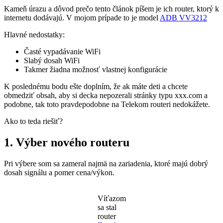
Kameň úrazu a dôvod prečo tento článok píšem je ich router, ktorý k
internetu dodávajú. V mojom prípade to je model
ADB VV3212
Hlavné nedostatky:
Časté vypadávanie WiFi
Slabý dosah WiFi
Takmer žiadna možnosť vlastnej konfigurácie
K poslednému bodu ešte doplním, že ak máte deti a chcete
obmedziť obsah, aby si decka nepozerali stránky typu xxx.com a
podobne, tak toto pravdepodobne na Telekom routeri nedokážete.
Ako to teda riešiť?
1. Výber nového routeru
Pri výbere som sa zameral najmä na zariadenia, ktoré majú dobrý
dosah signálu a pomer cena/výkon.
Víťazom
sa stal
router