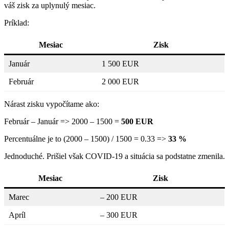
váš zisk za uplynulý mesiac.
Príklad:
Mesiac
Zisk
Január
1 500 EUR
Február
2 000 EUR
Nárast zisku vypočítame ako:
Február – Január => 2000 – 1500 =
500 EUR
Percentuálne je to (2000 – 1500) / 1500 = 0.33 =>
33 %
Jednoduché. Prišiel však COVID-19 a situácia sa podstatne zmenila.
Mesiac
Zisk
Marec
– 200 EUR
Apríl
– 300 EUR