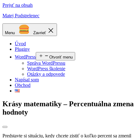
Prejsť na obsah
Matej Podstrelenec
Menu
Zavrieť
Úvod
Pluginy
WordPress
Otvoriť menu
Správa WordPressu
WordPress školenie
Otázky a odpovede
Napísal som
Obchod
Krásy matematiky – Percentuálna zmena
hodnoty
Predstavte si situáciu, kedy chcete zistiť o koľko percent sa zmenil