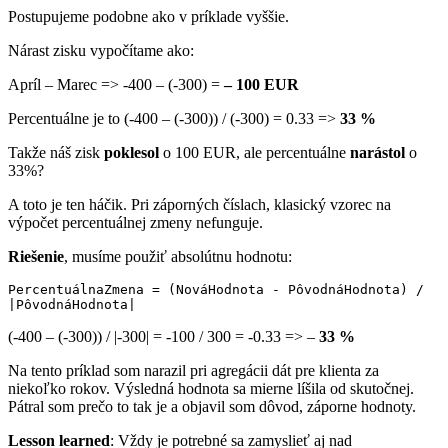
Postupujeme podobne ako v príklade vyššie.
Nárast zisku vypočítame ako:
Apríl – Marec => -400 – (-300) =
– 100 EUR
Percentuálne je to (-400 – (-300)) / (-300) = 0.33 =>
33 %
Takže náš zisk
poklesol
o 100 EUR, ale percentuálne
narástol
o
33%?
A toto je ten háčik. Pri záporných číslach, klasický vzorec na
výpočet percentuálnej zmeny nefunguje.
Riešenie
, musíme použiť absolútnu hodnotu:
PercentuálnaZmena = (NováHodnota - PôvodnáHodnota) / 
|PôvodnáHodnota|
(-400 – (-300)) / |-300| = -100 / 300 = -0.33 => –
33 %
Na tento príklad som narazil pri agregácii dát pre klienta za
niekoľko rokov. Výsledná hodnota sa mierne líšila od skutočnej.
Pátral som prečo to tak je a objavil som dôvod, záporne hodnoty.
Lesson learned
: Vždy je potrebné sa zamyslieť aj nad