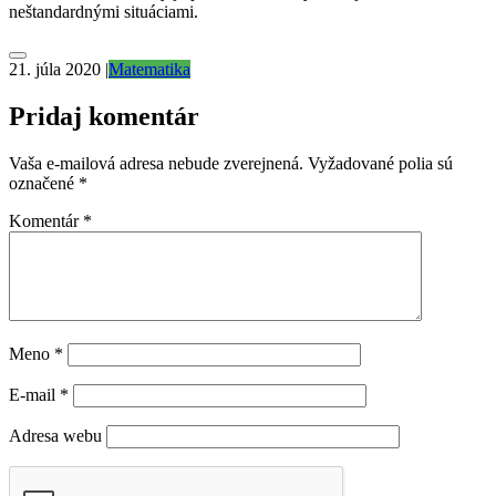
neštandardnými situáciami.
21. júla 2020
|
Matematika
Pridaj komentár
Vaša e-mailová adresa nebude zverejnená.
Vyžadované polia sú
označené
*
Komentár
*
Meno
*
E-mail
*
Adresa webu