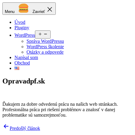
Prejsť
Matej
na
Podstrelenec
Menu
Zavrieť
obsah
Úvod
Pluginy
Otvoriť
WordPress
menu
Správa WordPressu
WordPress školenie
Otázky a odpovede
Napísal som
Obchod
Opravadpf.sk
Ďakujem za dobre odvedenú prácu na našich web stránkach.
Profesionálna práca pri riešení problémov a znalosť v danej
problematike sú samozrejmosťou.
Navigácia
Predošlý článok
v